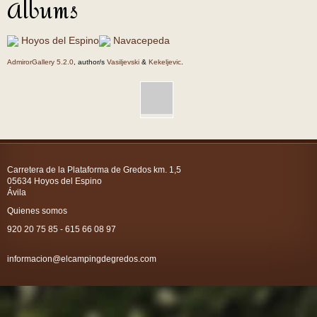
Albums
Hoyos del Espino
Navacepeda
AdmirorGallery 5.2.0
, author/s
Vasiljevski
&
Kekeljevic
.
Carretera de la Plataforma de Gredos km. 1,5
05634 Hoyos del Espino
Ávila
Quienes somos
920 20 75 85 - 615 66 08 97
informacion@elcampingdegredos.com